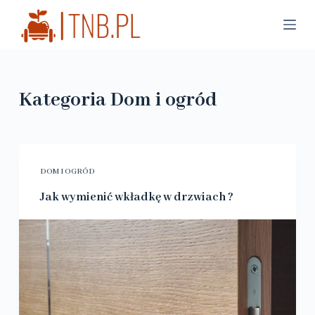
P
r
z
e
Kategoria
Dom i ogród
j
d
ź
d
DOM I OGRÓD
o
Jak wymienić wkładkę w drzwiach ?
t
r
e
ś
c
i