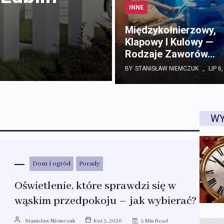
INNE
Międzykołnierzowy,
Klapowy I Kulowy —
Rodzaje Zaworów…
BY
STANISŁAW NIEMCZUK
LIP 6
W
Dom i ogród
Porady
Oświetlenie, które sprawdzi się w
wąskim przedpokoju – jak wybierać?
Stanisław Niemczuk
Kwi 3, 2026
3 Min Read