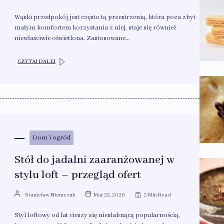
Wąski przedpokój jest często tą przestrzenią, która poza zbyt
małym komfortem korzystania z niej, staje się również
niewłaściwie oświetlona. Zastosowane…
CZYTAJ DALEJ
Dom i ogród
Stół do jadalni zaaranżowanej w
stylu loft – przegląd ofert
Stanisław Niemczuk
Mar 25, 2026
3 Min Read
Styl loftowy od lat cieszy się niesłabnącą popularnością,