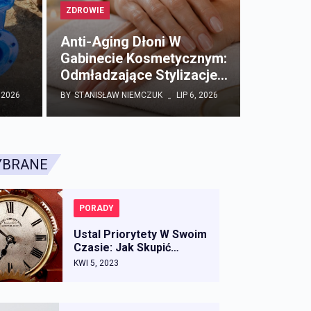
ZDROWIE
Anti-Aging Dłoni W
Gabinecie Kosmetycznym:
Odmładzające Stylizacje…
, 2026
BY
STANISŁAW NIEMCZUK
LIP 6, 2026
YBRANE
PORADY
Ustal Priorytety W Swoim
Czasie: Jak Skupić…
KWI 5, 2023