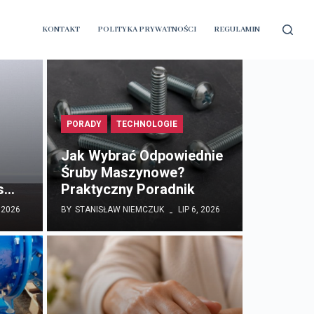
Previous
Next
KONTAKT
POLITYKA PRYWATNOŚCI
REGULAMIN
PORADY
TECHNOLOGIE
Jak Wybrać Odpowiednie
Śruby Maszynowe?
as…
Praktyczny Poradnik
, 2026
BY
STANISŁAW NIEMCZUK
LIP 6, 2026