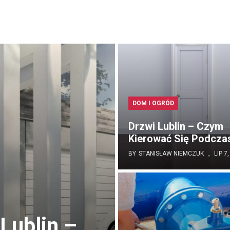
DOM I OGRÓD
Drzwi Lublin – Czym
Kierować Się Podcz
BY
STANISŁAW NIEMCZUK
LIP 7
Lublin –