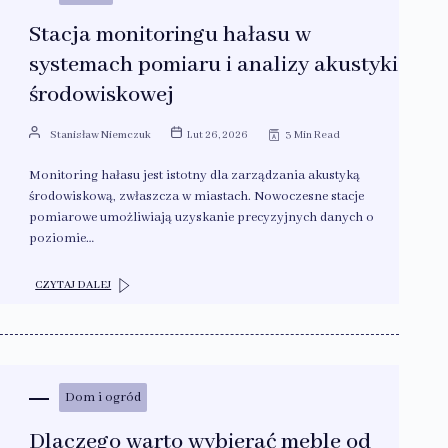
Stacja monitoringu hałasu w
systemach pomiaru i analizy akustyki
środowiskowej
Stanisław Niemczuk
Lut 26, 2026
3 Min Read
Monitoring hałasu jest istotny dla zarządzania akustyką
środowiskową, zwłaszcza w miastach. Nowoczesne stacje
pomiarowe umożliwiają uzyskanie precyzyjnych danych o
poziomie…
CZYTAJ DALEJ
Dom i ogród
Dlaczego warto wybierać meble od