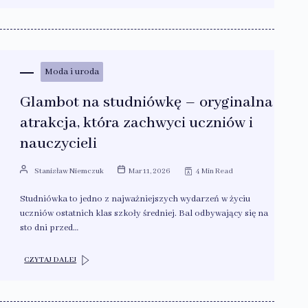
Moda i uroda
Glambot na studniówkę – oryginalna
atrakcja, która zachwyci uczniów i
nauczycieli
Stanisław Niemczuk
Mar 11, 2026
4 Min Read
Studniówka to jedno z najważniejszych wydarzeń w życiu
uczniów ostatnich klas szkoły średniej. Bal odbywający się na
sto dni przed…
CZYTAJ DALEJ