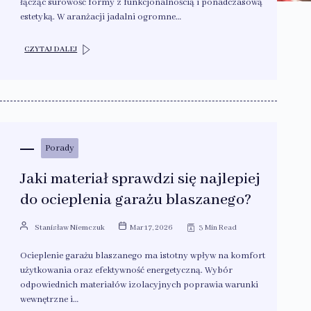
łącząc surowość formy z funkcjonalnością i ponadczasową
estetyką. W aranżacji jadalni ogromne…
CZYTAJ DALEJ
Porady
Jaki materiał sprawdzi się najlepiej
do ocieplenia garażu blaszanego?
Stanisław Niemczuk
Mar 17, 2026
3 Min Read
Ocieplenie garażu blaszanego ma istotny wpływ na komfort
użytkowania oraz efektywność energetyczną. Wybór
odpowiednich materiałów izolacyjnych poprawia warunki
wewnętrzne i…