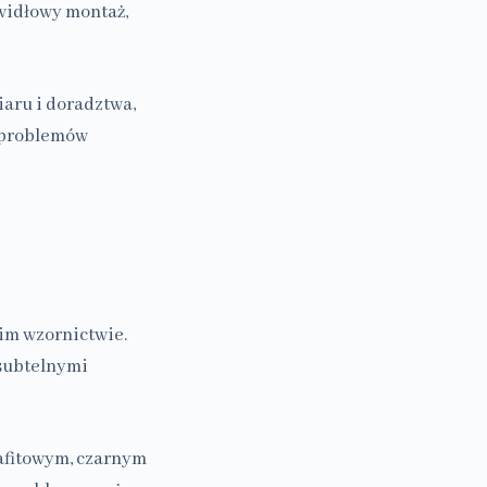
awidłowy montaż,
aru i doradztwa,
u problemów
im wzornictwie.
 subtelnymi
afitowym, czarnym