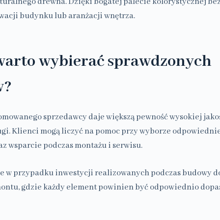
turalnego drewna. Dzięki bogatej palecie kolorystycznej b
wacji budynku lub aranżacji wnętrza.
warto wybierać sprawdzonych
w?
omowanego sprzedawcy daje większą pewność wysokiej jakoś
ugi. Klienci mogą liczyć na pomoc przy wyborze odpowiedni
z wsparcie podczas montażu i serwisu.
ne w przypadku inwestycji realizowanych podczas budowy 
ntu, gdzie każdy element powinien być odpowiednio dopa