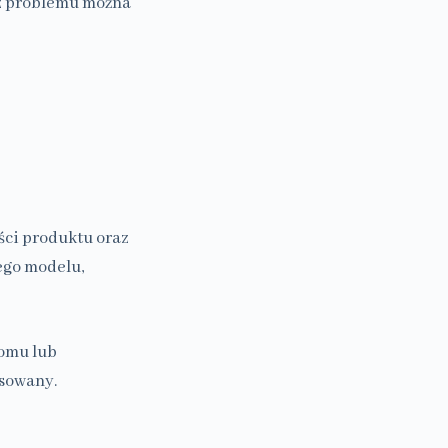
ez problemu można
ci produktu oraz
ego modelu,
domu lub
sowany.