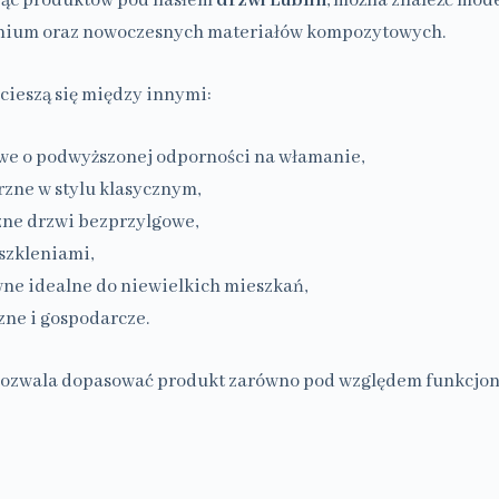
jąc produktów pod hasłem
drzwi Lublin
, można znaleźć mod
minium oraz nowoczesnych materiałów kompozytowych.
cieszą się między innymi:
we o podwyższonej odporności na włamanie,
zne w stylu klasycznym,
ne drzwi bezprzylgowe,
szkleniami,
ne idealne do niewielkich mieszkań,
zne i gospodarcze.
pozwala dopasować produkt zarówno pod względem funkcjonal