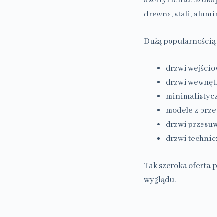
asortymentu. Szuka
drewna, stali, alu
Dużą popularnością 
drzwi wejścio
drzwi wewnętr
minimalistycz
modele z prze
drzwi przesuw
drzwi technic
Tak szeroka oferta 
wyglądu.