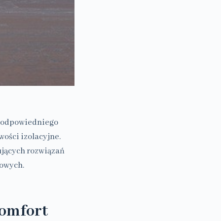
ór odpowiedniego
wości izolacyjne.
ujących rozwiązań
kowych.
komfort