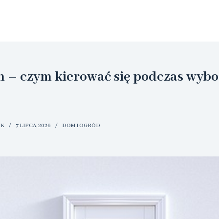
n – czym kierować się podczas wyb
UK
7 LIPCA, 2026
DOM I OGRÓD