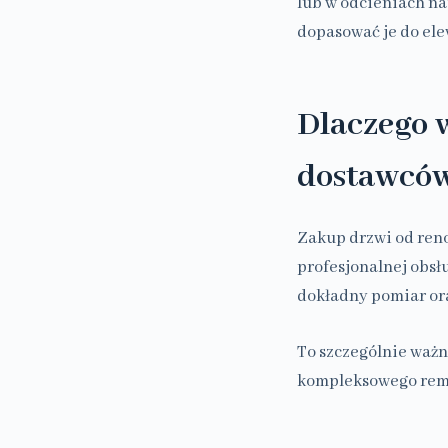
lub w odcieniach na
dopasować je do ele
Dlaczego 
dostawcó
Zakup drzwi od ren
profesjonalnej obsł
dokładny pomiar ora
To szczególnie waż
kompleksowego remo