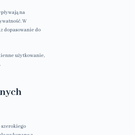
wpływają na
rywatność. W
az dopasowanie do
zienne użytkowanie,
.
żnych
o szerokiego