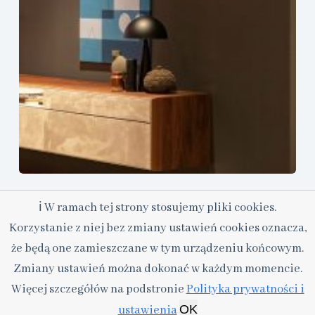
Oświetlenie, które sprawdzi się w wąskim przedpokoju –
ℹ W ramach tej strony stosujemy pliki cookies.
jak wybierać?
Korzystanie z niej bez zmiany ustawień cookies oznacza,
3 kwietnia, 2026
że będą one zamieszczane w tym urządzeniu końcowym.
Zmiany ustawień można dokonać w każdym momencie.
Więcej szczegółów na podstronie
Polityka prywatności i
Copyright © 2026 - Motyw WordPress stworzony przez
OK
ustawienia
CreativeThemes