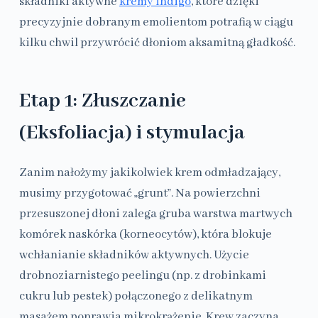
składniki aktywne
kremy indigo
, które dzięki
precyzyjnie dobranym emolientom potrafią w ciągu
kilku chwil przywrócić dłoniom aksamitną gładkość.
Etap 1: Złuszczanie
(Eksfoliacja) i stymulacja
Zanim nałożymy jakikolwiek krem odmładzający,
musimy przygotować „grunt”. Na powierzchni
przesuszonej dłoni zalega gruba warstwa martwych
komórek naskórka (korneocytów), która blokuje
wchłanianie składników aktywnych. Użycie
drobnoziarnistego peelingu (np. z drobinkami
cukru lub pestek) połączonego z delikatnym
masażem poprawia mikrokrążenie. Krew zaczyna