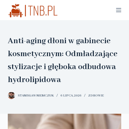
P
r
z
e
Anti-aging dłoni w gabinecie
j
d
kosmetycznym: Odmładzające
ź
stylizacje i głęboka odbudowa
d
o
hydrolipidowa
t
r
STANISŁAW NIEMCZUK
6 LIPCA, 2026
ZDROWIE
e
ś
c
i